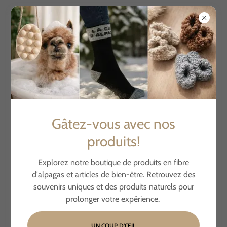
Account sign in
Sign in to your account to access your profile, history, and
Gâtez-vous avec nos
any private pages you've been granted access to.
produits!
Explorez notre boutique de produits en fibre
d'alpagas et articles de bien-être. Retrouvez des
souvenirs uniques et des produits naturels pour
prolonger votre expérience.
SIGN IN
UN COUP D'ŒIL